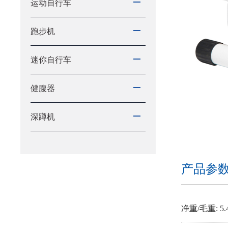
运动自行车
跑步机
迷你自行车
健腹器
深蹲机
产品参
净重/毛重: 5.4