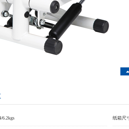
数
/6.2kgs
纸箱尺寸: 