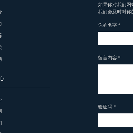
如果你对我们网
介
我们会及时对你
力
你的名字 *
辞
质
留言内容 *
聘
心
心
验证码 *
询
们